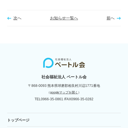
次
へ
お知らせ一覧へ
前
へ
社会福祉法人 ペートル会
〒868-0093
熊本県球磨郡相良村川辺1771番地
（
googleマップを開く
）
TEL
0966-35-0861
FAX
0966-35-0282
トップページ